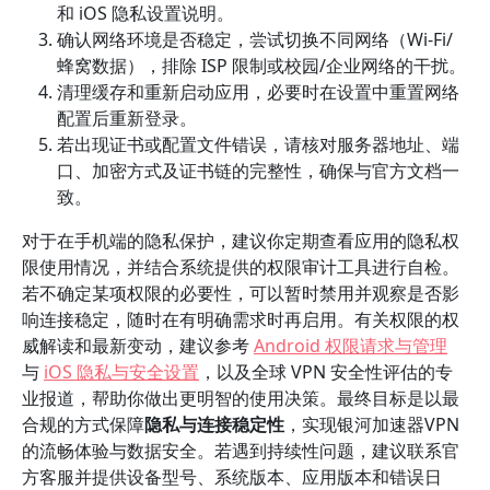
和 iOS 隐私设置说明。
确认网络环境是否稳定，尝试切换不同网络（Wi‑Fi/
蜂窝数据），排除 ISP 限制或校园/企业网络的干扰。
清理缓存和重新启动应用，必要时在设置中重置网络
配置后重新登录。
若出现证书或配置文件错误，请核对服务器地址、端
口、加密方式及证书链的完整性，确保与官方文档一
致。
对于在手机端的隐私保护，建议你定期查看应用的隐私权
限使用情况，并结合系统提供的权限审计工具进行自检。
若不确定某项权限的必要性，可以暂时禁用并观察是否影
响连接稳定，随时在有明确需求时再启用。有关权限的权
威解读和最新变动，建议参考
Android 权限请求与管理
与
iOS 隐私与安全设置
，以及全球 VPN 安全性评估的专
业报道，帮助你做出更明智的使用决策。最终目标是以最
合规的方式保障
隐私与连接稳定性
，实现银河加速器VPN
的流畅体验与数据安全。若遇到持续性问题，建议联系官
方客服并提供设备型号、系统版本、应用版本和错误日